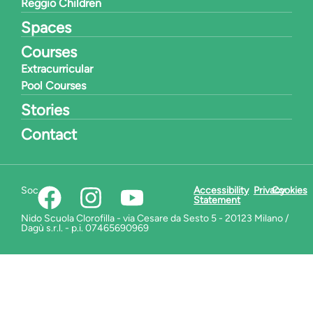
Reggio Children
Spaces
Courses
Extracurricular
Pool Courses
Stories
Contact
Social:
Accessibility
Privacy
Cookies
Statement
Nido Scuola Clorofilla - via Cesare da Sesto 5 - 20123 Milano /
Dagù s.r.l. - p.i. 07465690969