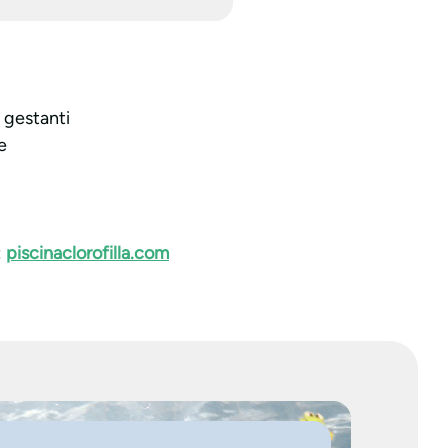
à gestanti
e
:
piscinaclorofilla.com